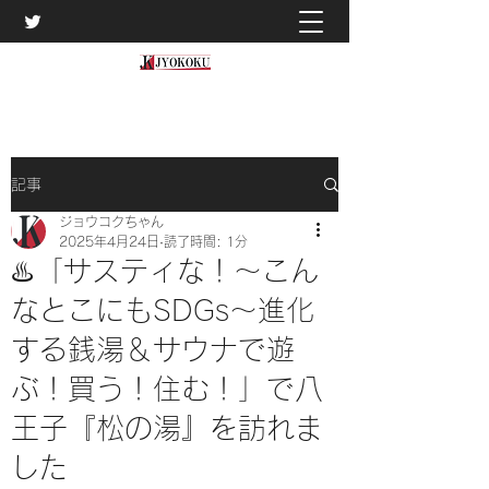
記事
ジョウコクちゃん
2025年4月24日
読了時間: 1分
♨️「サスティな！～こん
なとこにもSDGs～進化
する銭湯＆サウナで遊
ぶ！買う！住む！」で八
王子『松の湯』を訪れま
した