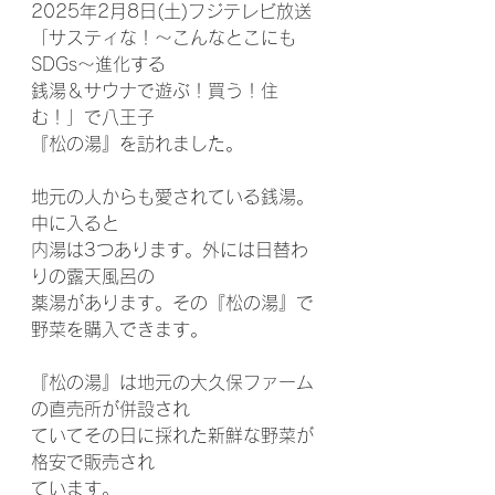
2025年2月8日(土)フジテレビ放送
「サスティな！～こんなとこにも
SDGs～進化する
銭湯＆サウナで遊ぶ！買う！住
む！」で八王子
『松の湯』を訪れました。
地元の人からも愛されている銭湯。
中に入ると
内湯は3つあります。外には日替わ
りの露天風呂の
薬湯があります。その『松の湯』で
野菜を購入できます。
『松の湯』は地元の大久保ファーム
の直売所が併設され
ていてその日に採れた新鮮な野菜が
格安で販売され
ています。