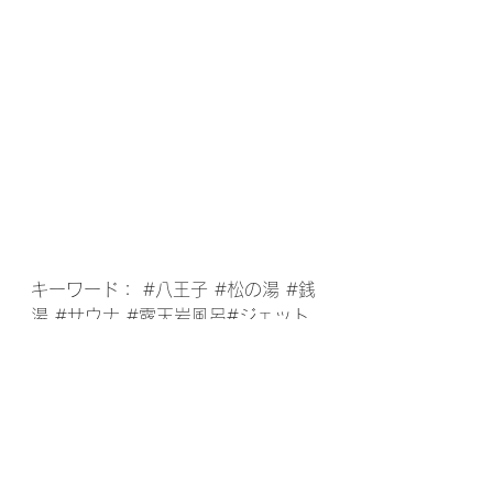
キーワード： 
#八王子
#松の湯
#銭
湯
#サウナ
#露天岩風呂
#ジェット
バス 
#露天岩風呂
#炭酸泉
#大久保
ファーム