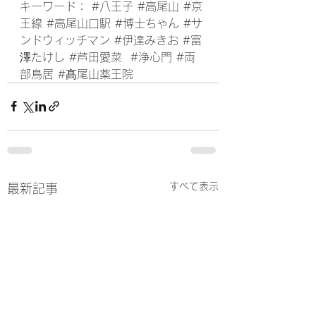
キーワード： 
#八王子
#高尾山
#京
王線
#高尾山口駅
#博士ちゃん
#サ
ンドウィッチマン
#伊達みきお
#富
澤たけし
#芦田愛菜
#浄心門
#両
部鳥居
#髙尾山薬王院
すべて表示
最新記事