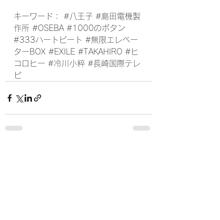
キーワード： 
#八王子
#島田電機製
作所
#OSEBA
#1000のボタン
#333ハートビート
#無限エレベー
ターBOX
#EXILE
#TAKAHIRO
#ヒ
コロヒー
#冷川小粹
#長崎国際テレ
ビ
すべて表示
最新記事