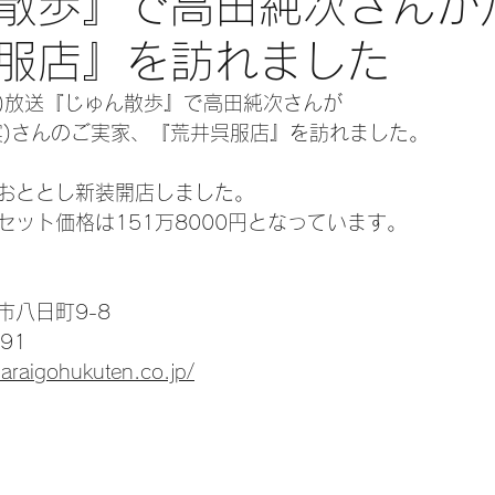
散歩』で高田純次さんが
服店』を訪れました
(月)放送『じゅん散歩』で高田純次さんが
実)さんのご実家、『荒井呉服店』を訪れました。
おととし新装開店しました。
セット価格は151万8000円となっています。
市八日町9-8
91
araigohukuten.co.jp/