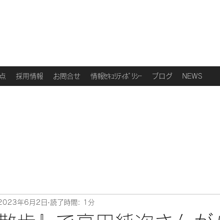
点
採用情報
お問合せ
情報ｾｷｭﾘﾃｨﾎﾟﾘｼｰ
ブログ
NEWS
2023年6月2日
読了時間: 1分