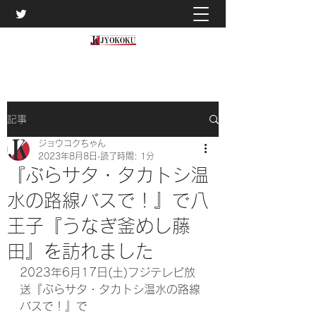
記事
ジョウコクちゃん
2023年8月8日
読了時間: 1分
『ぶらサタ・タカトシ温
水の路線バスで！』で八
王子『うなぎ釜めし藤
田』を訪れました
2023年6月17日(土)フジテレビ放
送『ぶらサタ・タカトシ温水の路線
バスで！』で