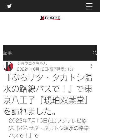
記事
ジョウコクちゃん
2022年10月12日
読了時間: 1分
『ぶらサタ・タカトシ温
水の路線バスで！』で東
京八王子『琥珀双葉堂』
を訪れました。
2022年7月16日(土)フジテレビ放
送『ぶらサタ・タカトシ温水の路線
バスで！』で