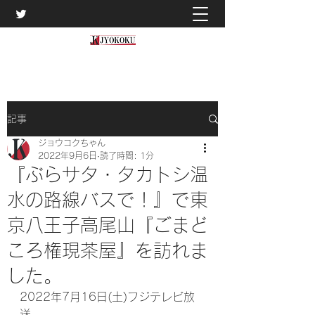
記事
ジョウコクちゃん
2022年9月6日
読了時間: 1分
『ぶらサタ・タカトシ温
水の路線バスで！』で東
京八王子高尾山『ごまど
ころ権現茶屋』を訪れま
した。
2022年7月16日(土)フジテレビ放
送