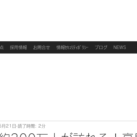
点
採用情報
お問合せ
情報ｾｷｭﾘﾃｨﾎﾟﾘｼｰ
ブログ
NEWS
5月21日
読了時間: 2分