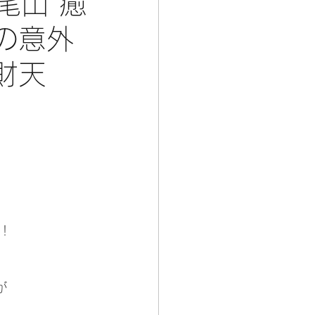
尾山 癒
の意外
財天
！
が