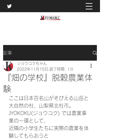
記事
ジョウコクちゃん
2022年11月15日
読了時間: 1分
『畑の学校』脱穀農業体
験
ここは日本百名山がそびえる山岳と
大自然の杜、山梨県北杜市。
JYOKOKU(ジョウコク) では農業事
業の一環として、
近隣の小学生たちに実際の農業を体
験してもらおうと