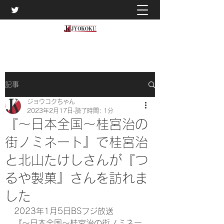
記事
ジョウコクちゃん
2023年2月17日
読了時間: 1分
『～日本全国～桂宮治の
街ノミネート』で桂宮治
と北山たけしさんが『つ
るや製菓』さんを訪れま
した
2023年1月5日BSフジ放送
『～日本全国～桂宮治の街ノミネー