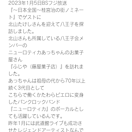
2023年1月5日BSフジ放送
『～日本全国～桂宮治の街ノミネー
ト』でゲストに
北山たけしさんを迎えて八王子を探
訪しました。
北山さんも所属している八王子会メ
ンバーの
ニューロティカあっちゃんのお菓子
屋さん
『ふじや（藤屋菓子店）』を訪れま
した。
あっちゃんは祖母の代から70年以上
続く3代目として
こちらで働くかたわらピエロに変身
したパンクロックバンド
『ニューロティカ』のボーカルとし
ても活躍しているんです。
昨年1月には武道館ライブも成功さ
せたレジェンドアーティストなんで