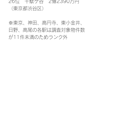
26位　千駄ケ谷　2億2390万円
（東京都渋谷区）
※東京、神田、高円寺、東小金井、
日野、高尾の各駅は調査対象物件数
が11件未満のためランク外
キーワード： 
#JR中央線
#八王子
#
西八王子
#中古マンション
#SUUMOジャーナル
#セレオ西八王
子
#ダイエー
#JR中央線快速
#イオ