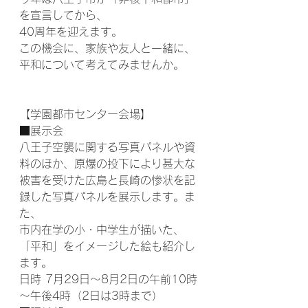
を宣言してから、
40周年を迎えます。
この機会に、家族や友人と一緒に、
平和について考えてみませんか。
【学園都市センター会場】
■展示会
八王子空襲に関する写真パネルや資
料のほか、原爆の投下により甚大な
被害を受けた広島と長崎の惨状を記
録した写真パネルを展示します。ま
た、
市内在学の小・中学生が描いた、
「平和」をイメージした絵も紹介し
ます。
日時 7月29日～8月2日の午前10時
～午後4時（2日は3時まで）