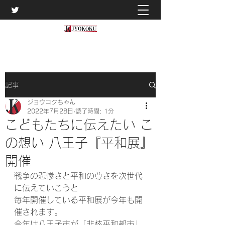
記事
ジョウコクちゃん
2022年7月28日
読了時間: 1分
こどもたちに伝えたい こ
の想い 八王子『平和展』
開催
戦争の悲惨さと平和の尊さを次世代
に伝えていこうと
毎年開催している平和展が今年も開
催されます。
今年は八王子市が「非核平和都市」