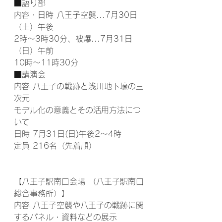
■語り部
内容・日時 八王子空襲...7月30日
（土）午後
2時～3時30分、被爆...7月31日
（日）午前
10時～11時30分
■講演会
内容 八王子の戦跡と浅川地下壕の三
次元
モデル化の意義とその活用方法につ
いて
日時 7月31日(日)午後2～4時
定員 216名（先着順）
【八王子駅南口会場 （八王子駅南口
総合事務所）】
内容 八王子空襲や八王子の戦跡に関
するパネル・資料などの展示