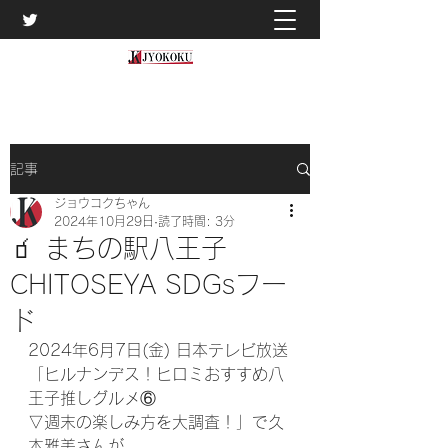
記事
ジョウコクちゃん
2024年10月29日
読了時間: 3分
🧃 まちの駅八王子
CHITOSEYA SDGsフー
ド
2024年6月7日(金) 日本テレビ放送
「ヒルナンデス！ヒロミおすすめ八
王子推しグルメ⑥
▽週末の楽しみ方を大調査！」で久
本雅美さんが