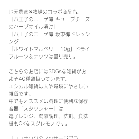
地元農家✕牧場のコラボ商品も。
「八王子のエーゲ海 キューブチーズ
のハーブオイル漬け」
「八王子のエーゲ海 坂東梅ドレッシ
ング」
「ホワイトマルベリー 10g」ドライ
フルーツ＆ナッツは量り売り。
こちらのお店にはSDGsな雑貨がお
よそ40種類扱っています。
エシカル雑貨は人や環境にやさしい
雑貨です。
中でもオススメは料理に便利な保存
容器「スタッシャー」は
電子レンジ、湯煎調理、洗剤、食洗
機もOKなスグレモノです。
「ココナッツのマッサージブラ