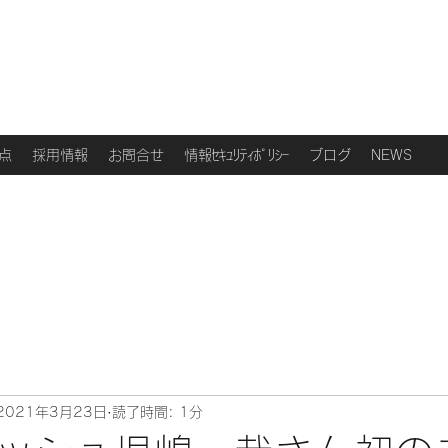
点
採用情報
お問合せ
情報ｾｷｭﾘﾃｨﾎﾟﾘｼｰ
ブログ
NEWS
2021年3月23日
読了時間: 1分