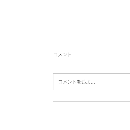
コメント
コメントを追加…
🏮『八王子まつり』8月7日
(金)・8日(土)・9日(日) の開
催