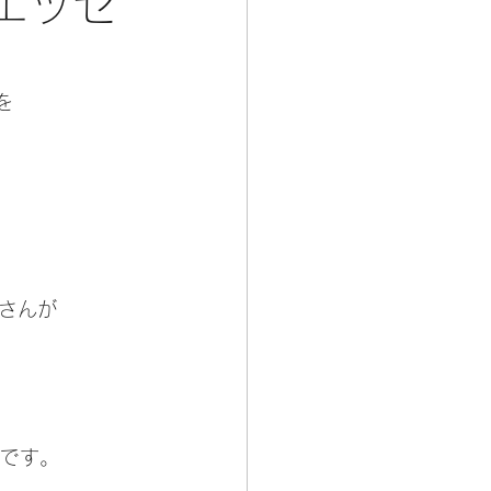
エッセ
を
さんが
うです。