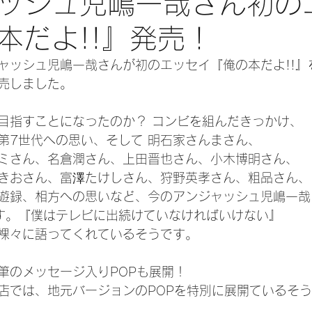
ッシュ児嶋一哉さん初の
本だよ!!』発売！
ャッシュ児嶋一哉さんが初のエッセイ『俺の本だよ!!』
発売しました。
目指すことになったのか？ コンビを組んだきっかけ、
第7世代への思い、そして 明石家さんまさん、
ミさん、名倉潤さん、上田晋也さん、小木博明さん、
きおさん、富澤たけしさん、狩野英孝さん、粗品さん、
遊録、相方への思いなど、今のアンジャッシュ児嶋一哉
す。『僕はテレビに出続けていなければいけない』
裸々に語ってくれているそうです。
筆のメッセージ入りPOPも展開！
店では、地元バージョンのPOPを特別に展開ているそ