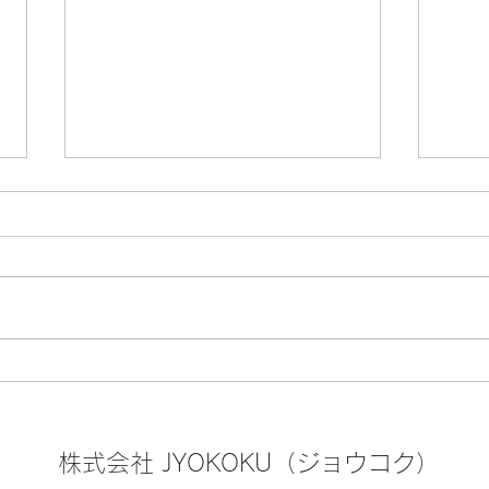
🍤『年間約300万人が訪れ
🗑
る！高尾山 癒やしグルメ＆得
「教
スポット』紅葉屋本店の『と
さん
株式会社 JYOKOKU（ジョウコク）