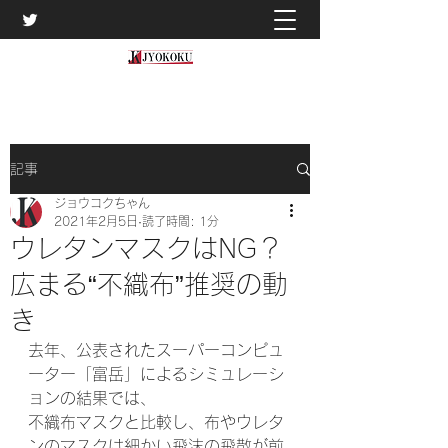
記事
ジョウコクちゃん
2021年2月5日
読了時間: 1分
ウレタンマスクはNG？
広まる“不織布”推奨の動
き
去年、公表されたスーパーコンピュ
ーター「富岳」によるシミュレーシ
ョンの結果では、
不織布マスクと比較し、布やウレタ
ンのマスクは細かい飛沫の飛散が前