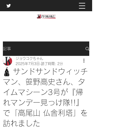
記事
ジョウコクちゃん
2025年7月3日
読了時間: 2分
🛕 サンドサンドウィッチ
マン、笹野高史さん、タ
イムマシーン3号が『帰
れマンデー見っけ隊!!』
で「高尾山 仏舎利塔」を
訪れました