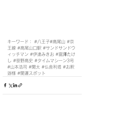
キーワード： 
#八王子
#高尾山 
#京
王線
#高尾山口駅
#サンドサンドウ
ィッチマン
#伊達みきお
#富澤たけ
し
#笹野高史
#タイムマシーン3号
#山本浩司
#関太
#仏舎利塔
#お釈
迦様
#開運スポット
すべて表示
最新記事