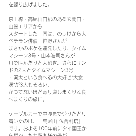
を繰り広げました。
京王線・高尾山口駅のある玄関口・
山麓エリアから
スタートした一同は、のっけから大
ベテラン俳優・笹野さんが
まさかのボケを連発したり、タイム
マシーン3号・山本浩司さんが
川で叫んだりと大騒ぎ。さらにサン
ドの2人とタイムマシーン3号
・関太という食べるの大好き“大食
漢”が3人もそろい、
かつてないほど寄り道しまくり＆食
べまくりの旅に。
ケーブルカーで中腹まで登りたどり
着いたのは、「高尾山 仏舎利塔」
です。およそ100年前にタイ国王か
ら授かったお釈迦様の骨が