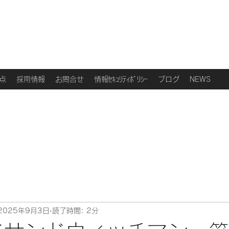
点
採用情報
お問合せ
情報ｾｷｭﾘﾃｨﾎﾟﾘｼｰ
ブログ
NEWS
2025年9月3日
読了時間: 2分