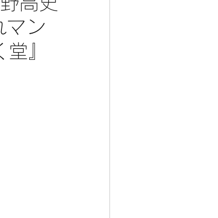
笹野高史
れマン
く堂』