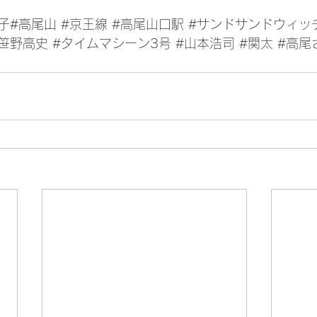
子
#高尾山 
#京王線
#高尾山口駅
#サンドサンドウィッ
#笹野高史
#タイムマシーン3号
#山本浩司
#関太
#高尾