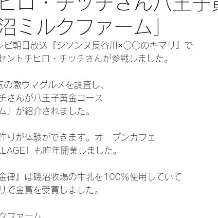
ヒロ・チッチさん八王子
沼ミルクファーム」
テレビ朝日放送『シソンヌ長谷川×○○のキマリ』で
からセントチヒロ・チッチさんが参戦しました。
気の激ウマグルメを調査し、
チさんが八王子黄金コース
ム」が紹介されました。
作りが体験ができます。オープンカフェ
 VILLAGE」も昨年開業しました。
金律』は磯沼牧場の牛乳を100％使用していて
リで金賞を受賞しました。
クファーム