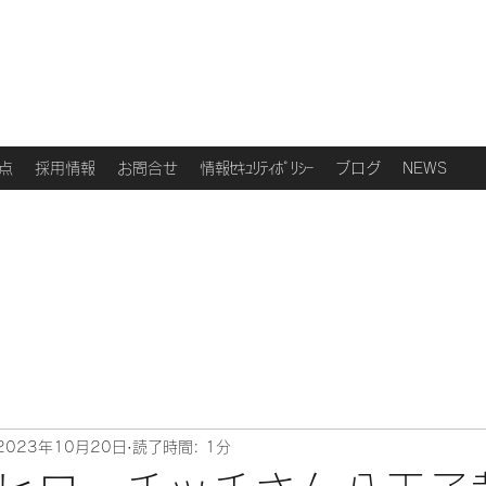
点
採用情報
お問合せ
情報ｾｷｭﾘﾃｨﾎﾟﾘｼｰ
ブログ
NEWS
2023年10月20日
読了時間: 1分