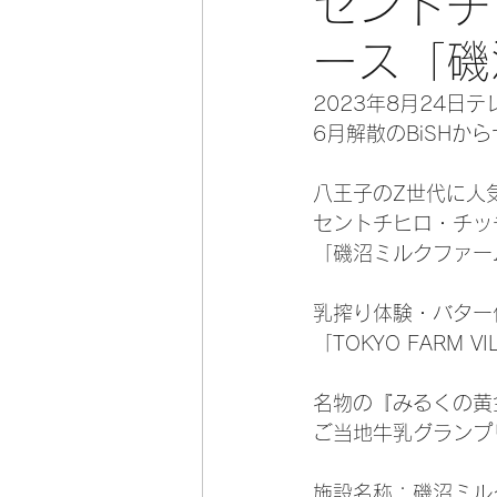
セントチ
ース「磯
2023年8月24日
6月解散のBiSH
八王子のZ世代に人
セントチヒロ・チッ
「磯沼ミルクファー
乳搾り体験・バター
「TOKYO FARM
名物の『みるくの黄
ご当地牛乳グランプ
施設名称：磯沼ミル