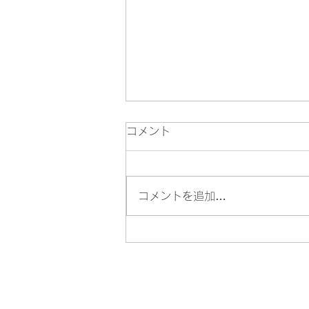
コメント
コメントを追加…
🦁 八王子・迫力の舞と響く音
色 地域で息づく８つの獅子舞