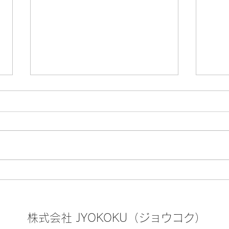
🏮『八王子まつり』8月7日
🍤
(金)・8日(土)・9日(日) の開
る！
催
スポ
株式会社 JYOKOKU（ジョウコク）