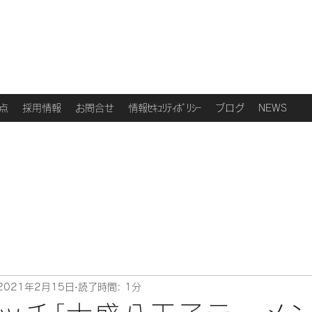
点
採用情報
お問合せ
情報ｾｷｭﾘﾃｨﾎﾟﾘｼｰ
ブログ
NEWS
2021年2月15日
読了時間: 1分