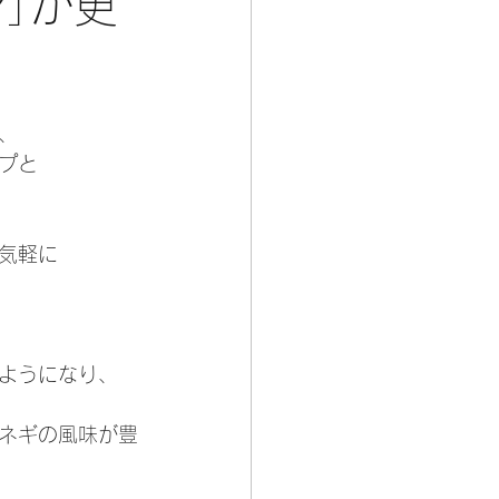
｣が更
。
、
プと
気軽に
ようになり、
ネギの風味が豊