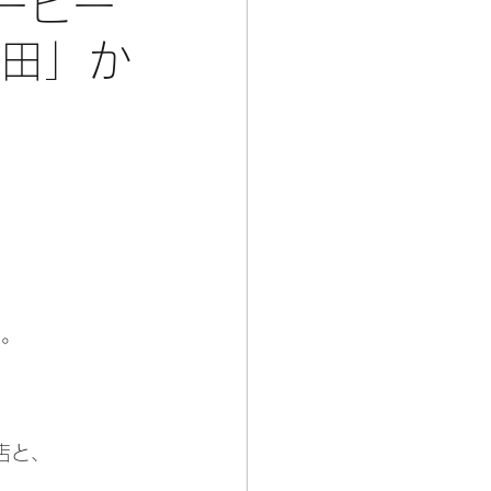
ーヒー
 田」か
た。
店と、