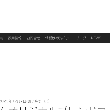
点
採用情報
お問合せ
情報ｾｷｭﾘﾃｨﾎﾟﾘｼｰ
ブログ
NEWS
2023年12月7日
読了時間: 2分