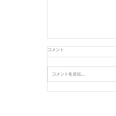
コメント
コメントを追加…
🦁 八王子・迫力の舞と響く音
色 地域で息づく８つの獅子舞