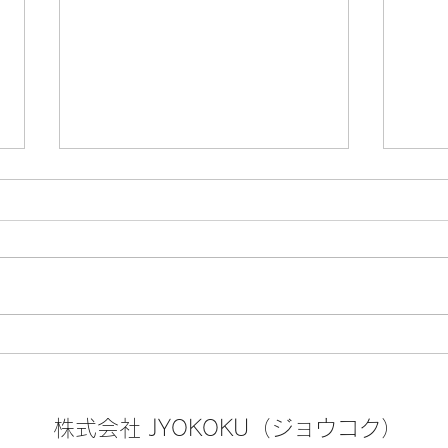
🏮『八王子まつり』8月7日
🍤
(金)・8日(土)・9日(日) の開
る！
催
スポ
株式会社 JYOKOKU（ジョウコク）