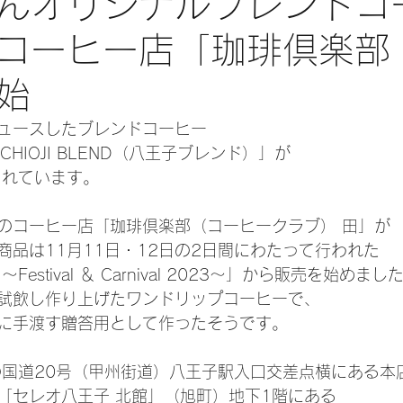
んオリジナルブレンドコ
コーヒー店「珈琲倶楽部
始
ュースしたブレンドコーヒー
 HACHIOJI BLEND（八王子ブレンド）」が
されています。
のコーヒー店「珈琲倶楽部（コーヒークラブ） 田」が
商品は11月11日・12日の2日間にわたって行われた
estival ＆ Carnival 2023～」から販売を始めまし
試飲し作り上げたワンドリップコーヒーで、
に手渡す贈答用として作ったそうです。
の国道20号（甲州街道）八王子駅入口交差点横にある本
「セレオ八王子 北館」（旭町）地下1階にある