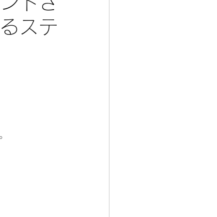
ランドさ
まるステ
」
。