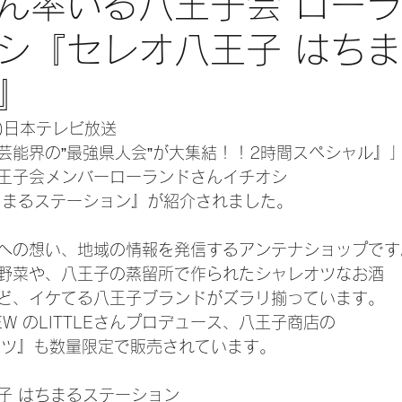
ん率いる八王子会 ロー
シ『セレオ八王子 はち
』
月)日本テレビ放送
『芸能界の”最強県人会”が大集結！！2時間スペシャル』
王子会メンバーローランドさんイチオシ
ちまるステーション』が紹介されました。
への想い、地域の情報を発信するアンテナショップです
野菜や、八王子の蒸留所で作られたシャレオツなお酒
ど、イケてる八王子ブランドがズラリ揃っています。
 CREW のLITTLEさんプロデュース、八王子商店の
シャツ』も数量限定で販売されています。
子 はちまるステーション