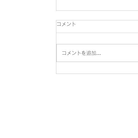
コメント
コメントを追加…
🦁 八王子・迫力の舞と響く音
色 地域で息づく８つの獅子舞