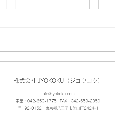
🏮『八王子まつり』8月7日
🍤
(金)・8日(土)・9日(日) の開
る！
催
スポ
株式会社 JYOKOKU（ジョウコク）
ろろ
info@jyokoku.com
電話：042-659-1775
FAX：042-659-2050
〒192-0152 東京都八王子市美山町2424-1