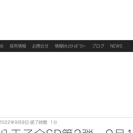
点
採用情報
お問合せ
情報ｾｷｭﾘﾃｨﾎﾟﾘｼｰ
ブログ
NEWS
2022年9月9日
読了時間: 1分