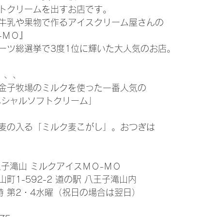
トクリームを出すお店です。
牛乳や果物で作るアイスクリーム屋さんの
-ＭＯ』
ーツ総選挙で3度1位に輝いた大人気のお店。
、、、
金子牧場のミルクを使った一番人気の
ペシャルソフトクリーム」
麦の入る「ミルク麦こがし」。おつぎは
王子滝山 ミルクアイスＭＯ-ＭＯ
町1-592-2 道の駅 八王子滝山内
時 第2・4水曜（祝日の場合は翌日）