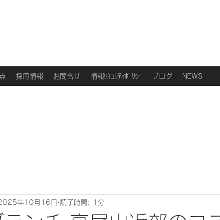
点
採用情報
お問合せ
情報ｾｷｭﾘﾃｨﾎﾟﾘｼｰ
ブログ
NEWS
2025年10月16日
読了時間: 1分