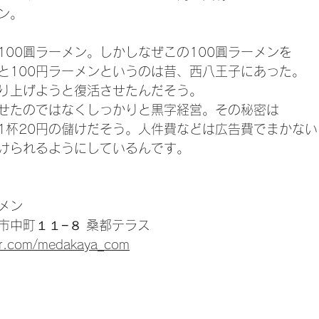
ン。
100圓ラーメン。しかしなぜこの100圓ラーメンを
と100円ラーメンというのは昔、西八王子にあった。
り上げようと復活させたんだそう。
せたのではなくしっかりと黒字経営。その秘密は
で1杯20円の儲けだそう。人件費などは広告費でまかない
続けられるようにしているんです。
メン
市中町１１−８ 桑都テラス
tter.com/medakaya_com