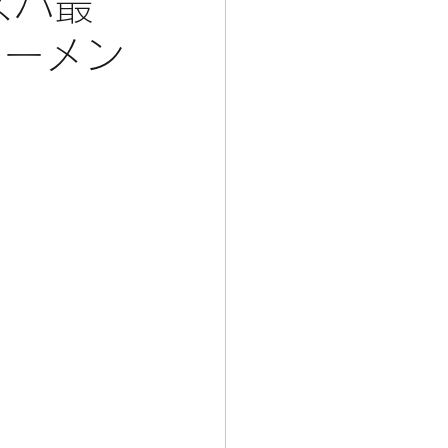
スパ最
ラーメン