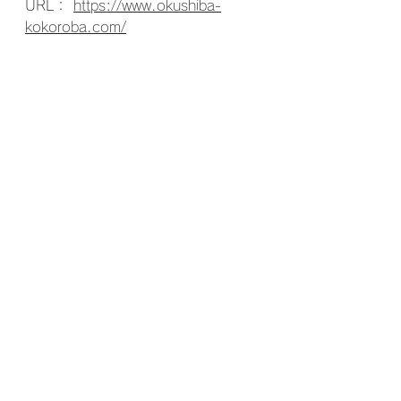
URL： 
https://www.okushiba-
kokoroba.com/