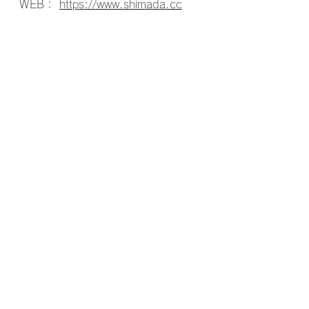
WEB： 
https://www.shimada.cc