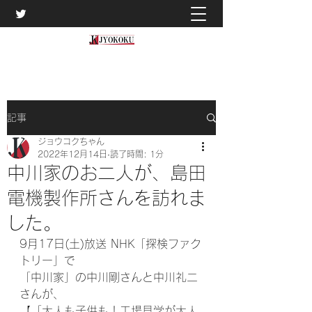
記事
ジョウコクちゃん
2022年12月14日
読了時間: 1分
中川家のお二人が、島田
電機製作所さんを訪れま
した。
9月17日(土)放送 NHK「探検ファク
トリー」で
「中川家」の中川剛さんと中川礼二
さんが、
【「大人も子供も！工場見学が大人