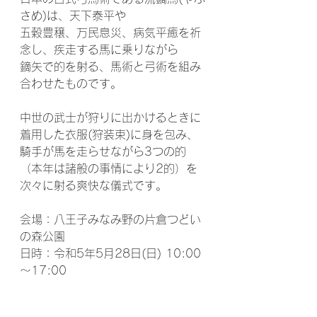
さめ)は、天下泰平や
五穀豊穣、万民息災、病気平癒を祈
念し、疾走する馬に乗りながら
鏑矢で的を射る、馬術と弓術を組み
合わせたものです。
中世の武士が狩りに出かけるときに
着用した衣服(狩装束)に身を包み、
騎手が馬を走らせながら3つの的
（本年は諸般の事情により2的）を
次々に射る爽快な儀式です。
会場：八王子みなみ野の片倉つどい
の森公園
日時：令和5年5月28日(日) 10:00
～17:00