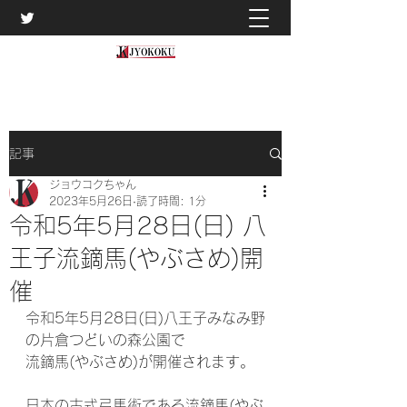
記事
ジョウコクちゃん
2023年5月26日
読了時間: 1分
令和5年5月28日(日) 八
王子流鏑馬(やぶさめ)開
催
令和5年5月28日(日)八王子みなみ野
の片倉つどいの森公園で
流鏑馬(やぶさめ)が開催されます。
日本の古式弓馬術である流鏑馬(やぶ