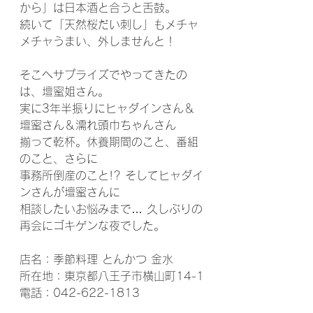
から」は日本酒と合うと舌鼓。
続いて「天然桜だい刺し」もメチャ
メチャうまい、外しませんと！
そこへサプライズでやってきたの
は、壇蜜姐さん。
実に3年半振りにヒャダインさん＆
壇蜜さん＆濡れ頭巾ちゃんさん
揃って乾杯。休養期間のこと、番組
のこと、さらに
事務所倒産のこと!? そしてヒャダイ
ンさんが壇蜜さんに
相談したいお悩みまで… 久しぶりの
再会にゴキゲンな夜でした。
店名：季節料理 とんかつ 金水
所在地：東京都八王子市横山町14-1
電話：042-622-1813