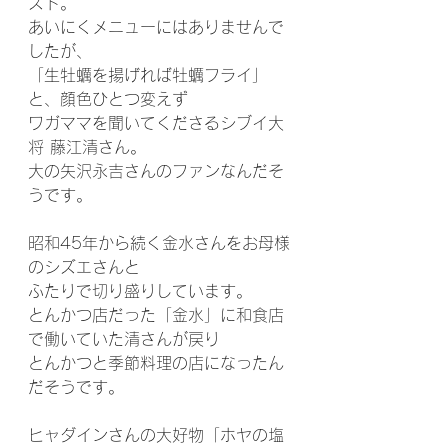
スト。
あいにくメニューにはありませんで
したが、
「生牡蠣を揚げれば牡蠣フライ」
と、顔色ひとつ変えず
ワガママを聞いてくださるシブイ大
将 藤江清さん。
大の矢沢永吉さんのファンなんだそ
うです。
昭和45年から続く金水さんをお母様
のシズエさんと
ふたりで切り盛りしています。
とんかつ店だった「金水」に和食店
で働いていた清さんが戻り
とんかつと季節料理の店になったん
だそうです。
ヒャダインさんの大好物「ホヤの塩