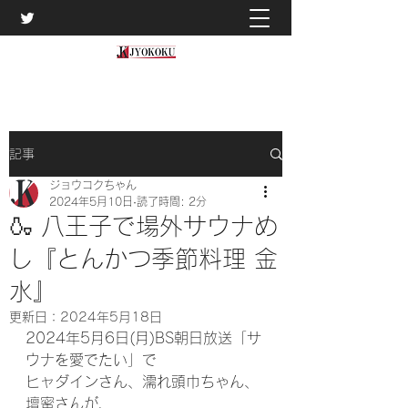
記事
ジョウコクちゃん
2024年5月10日
読了時間: 2分
🍶 八王子で場外サウナめ
し『とんかつ季節料理 金
水』
更新日：
2024年5月18日
2024年5月6日(月)BS朝日放送「サ
ウナを愛でたい」で
ヒャダインさん、濡れ頭巾ちゃん、
壇蜜さんが、