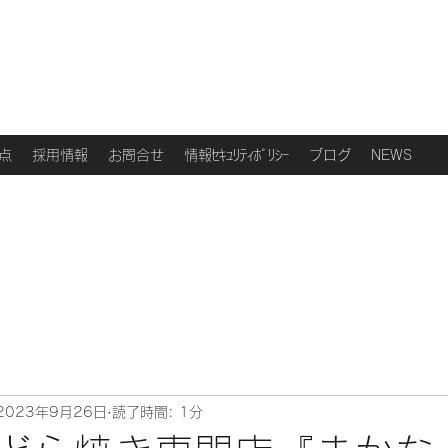
点
採用情報
お問合せ
情報ｾｷｭﾘﾃｨﾎﾟﾘｼｰ
ブログ
NEWS
2023年9月26日
読了時間: 1分