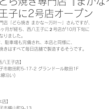
どら焼き専門店『まかな
王子に2号店オープン
門店「どら焼き まかな～万叶～」さんですが、
3ヶ月が経ち、西八王子に２号店が10月下旬に
なりました。
席、駐車場も完備され、本店と同様に、
焼きはすべて毎日店舗で製造するそうです。
西八王子店】
市散田町5-17-2 グランドール散田1F
線沿い)
本店】
市横山町9-13