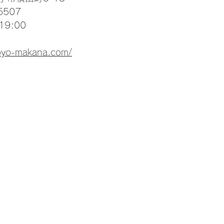
5507
9:00
oyo-makana.com/