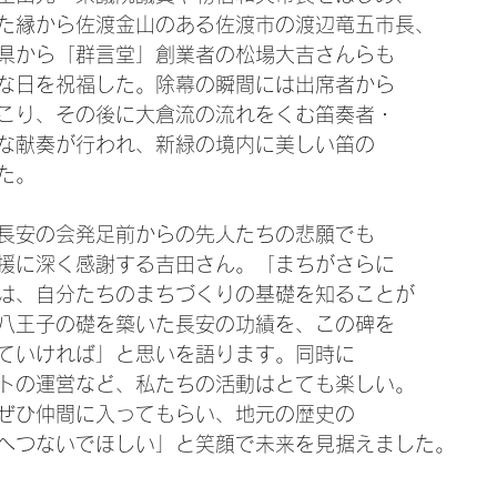
た縁から佐渡金山のある佐渡市の渡辺竜五市長、
県から「群言堂」創業者の松場大吉さんらも
な日を祝福した。除幕の瞬間には出席者から
こり、その後に大倉流の流れをくむ笛奏者・
な献奏が行われ、新緑の境内に美しい笛の
た。
長安の会発足前からの先人たちの悲願でも
援に深く感謝する吉田さん。「まちがさらに
は、自分たちのまちづくりの基礎を知ることが
に八王子の礎を築いた長安の功績を、この碑を
ていければ」と思いを語ります。同時に
トの運営など、私たちの活動はとても楽しい。
ぜひ仲間に入ってもらい、地元の歴史の
へつないでほしい」と笑顔で未来を見据えました。