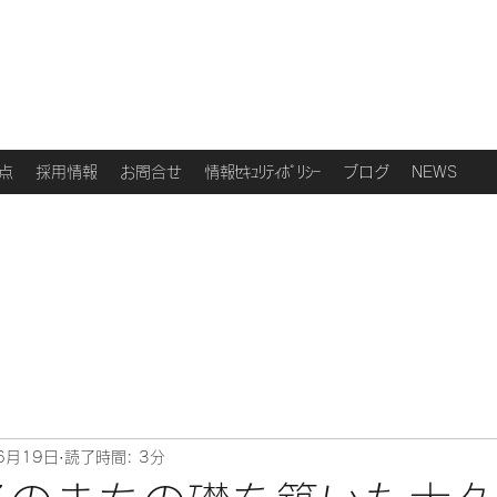
点
採用情報
お問合せ
情報ｾｷｭﾘﾃｨﾎﾟﾘｼｰ
ブログ
NEWS
6月19日
読了時間: 3分