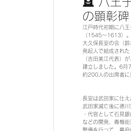
🪦 八
の顕彰碑
江戸時代初期に八王
（1545〜1613
大久保長安の会（鈴
発起人で結成された
（吉田美江代表）が
建立しました。6月
約200人の出席者
長安は武田家に仕え
武田家滅亡後に徳川
・代官として石見銀
などの開発、青梅街
整備を行って、幕府