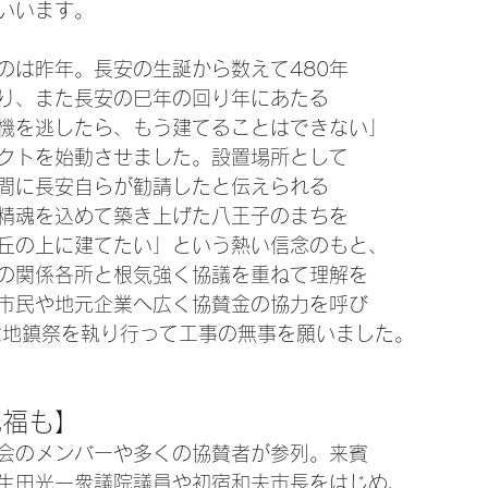
いいます。
のは昨年。長安の生誕から数えて480年
り、また長安の巳年の回り年にあたる
機を逃したら、もう建てることはできない」
クトを始動させました。設置場所として
間に長安自らが勧請したと伝えられる
精魂を込めて築き上げた八王子のまちを
丘の上に建てたい」という熱い信念のもと、
の関係各所と根気強く協議を重ねて理解を
市民や地元企業へ広く協賛金の協力を呼び
は地鎮祭を執り行って工事の無事を願いました。
祝福も】
会のメンバーや多くの協賛者が参列。来賓
生田光一衆議院議員や初宿和夫市長をはじめ、