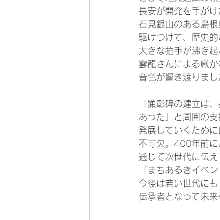
長安が開発を手がけ
石見銀山のある島根
駆けつけて、歴史的
大きな拍手が沸き起
雲龍さんによる厳か
音色が響き渡りまし
「顕彰碑の建立は、
あった」と周囲の支
発展していくために
不可欠。400年前
通じて次世代に伝え
「まちあるきイベン
今後は若い世代にも
伝承者となって未来