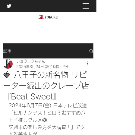
記事
ジョウコクちゃん
2025年3月24日
読了時間: 2分
🍓 八王子の新名物 リピ
ーター続出のクレープ店
『Beat Sweet』
2024年6月7日(金) 日本テレビ放送
「ヒルナンデス！ヒロミおすすめ八
王子推しグルメ⑧
▽週末の楽しみ方を大調査！」で久
本雅美さんが