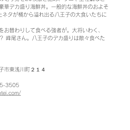
豪華デカ盛り海鮮丼。一般的な海鮮丼のおよそ
たネタが桶から溢れ出る八王子の大食いたちに
をお替わりして食べる強者が。大将いわく、
？ 峰尾さん。八王子のデカ盛りは散々食べた
子市東浅川町２１４
5-3505
ntei.com/