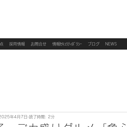
点
採用情報
お問合せ
情報ｾｷｭﾘﾃｨﾎﾟﾘｼｰ
ブログ
NEWS
2025年4月7日
読了時間: 2分