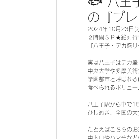
🐟 八
の『プレ
2024年10月23
２時間ＳＰ★絶対行
『八王子・デカ盛り
実は八王子はデカ盛
中央大学や多摩美術
学園都市と呼ばれる
食べられるボリュー
八王子駅から車で1
ひしめき、全国の大
たとえばこちらのお
中トロやハマチなど