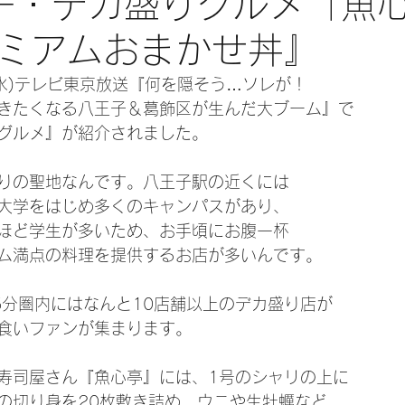
王子・デカ盛りグルメ「魚
ミアムおまかせ丼』
日(水)テレビ東京放送『何を隠そう…ソレが！
きたくなる八王子＆葛飾区が生んだ大ブーム』で
グルメ』が紹介されました。
りの聖地なんです。八王子駅の近くには
大学をはじめ多くのキャンパスがあり、
ほど学生が多いため、お手頃にお腹一杯
ム満点の料理を提供するお店が多いんです。
5分圏内にはなんと10店舗以上のデカ盛り店が
食いファンが集まります。
寿司屋さん『魚心亭』には、1号のシャリの上に
の切り身を20枚敷き詰め、ウニや生牡蠣など