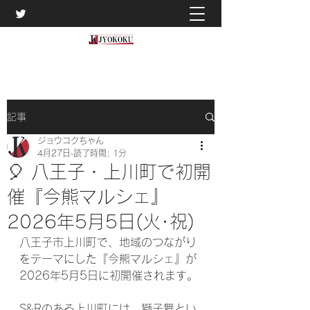
記事
ジョウコクちゃん
4月27日
読了時間: 1分
🎈 八王子・上川町で初開
催『今熊マルシェ』
2026年5月5日(火･祝)
八王子市上川町で、地域のつながり
をテーマにした『今熊マルシェ』が
2026年5月5日に初開催されます。
S&Rのある上川町には、獅子舞とい