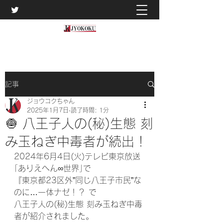
記事
ジョウコクちゃん
2025年1月7日
読了時間: 1分
🧅 八王子人の(秘)生態 刻
み玉ねぎ中毒者が続出！
2024年6月4日(火)テレビ東京放送
｢ありえへん∞世界｣で
『東京都23区外”同じ八王子市民”な
のに…一体ナゼ！？ で
八王子人の(秘)生態 刻み玉ねぎ中毒
者が紹介されました。