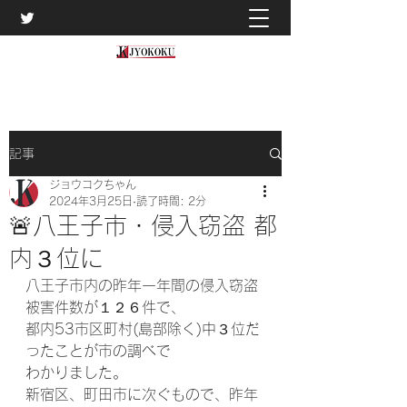
記事
ジョウコクちゃん
2024年3月25日
読了時間: 2分
🚨八王子市・侵入窃盗 都
内３位に
八王子市内の昨年一年間の侵入窃盗
被害件数が１２６件で、
都内53市区町村(島部除く)中３位だ
ったことが市の調べで
わかりました。
新宿区、町田市に次ぐもので、昨年