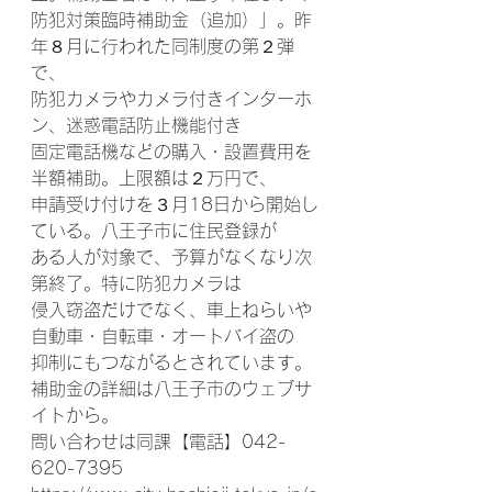
防犯対策臨時補助金（追加）」。昨
年８月に行われた同制度の第２弾
で、
防犯カメラやカメラ付きインターホ
ン、迷惑電話防止機能付き
固定電話機などの購入・設置費用を
半額補助。上限額は２万円で、
申請受け付けを３月18日から開始し
ている。八王子市に住民登録が
ある人が対象で、予算がなくなり次
第終了。特に防犯カメラは
侵入窃盗だけでなく、車上ねらいや
自動車・自転車・オートバイ盗の
抑制にもつながるとされています。
補助金の詳細は八王子市のウェブサ
イトから。
問い合わせは同課【電話】042-
620-7395