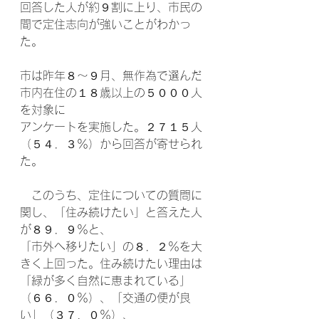
回答した人が約９割に上り、市民の
間で定住志向が強いことがわかっ
た。
市は昨年８～９月、無作為で選んだ
市内在住の１８歳以上の５０００人
を対象に
アンケートを実施した。２７１５人
（５４．３％）から回答が寄せられ
た。
　このうち、定住についての質問に
関し、「住み続けたい」と答えた人
が８９．９％と、
「市外へ移りたい」の８．２％を大
きく上回った。住み続けたい理由は
「緑が多く自然に恵まれている」
（６６．０％）、「交通の便が良
い」（３７．０％）、