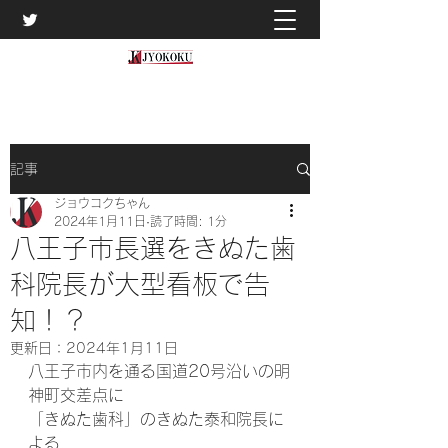
記事
ジョウコクちゃん
2024年1月11日
読了時間: 1分
八王子市長選をきぬた歯
科院長が大型看板で告
知！？
更新日：
2024年1月11日
八王子市内を通る国道20号沿いの明
神町交差点に
「きぬた歯科」のきぬた泰和院長に
よる