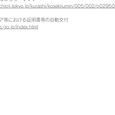
achioji.tokyo.jp/kurashi/kosekijumin/005/002/p02950
ア等における証明書等の自動交付
s.go.jp/index.html