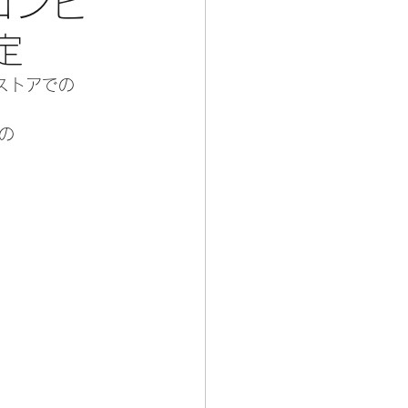
コンビ
定
ストアでの
の