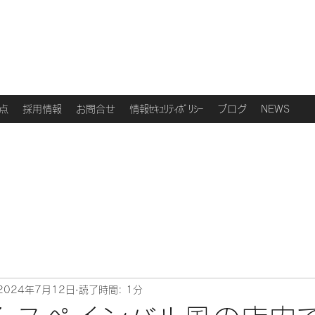
点
採用情報
お問合せ
情報ｾｷｭﾘﾃｨﾎﾟﾘｼｰ
ブログ
NEWS
2024年7月12日
読了時間: 1分