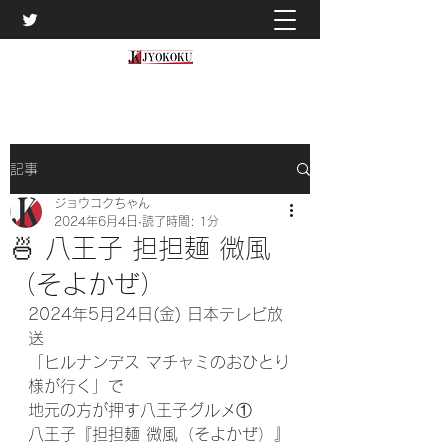
記事
ジョウコクちゃん
2024年6月4日
読了時間: 1分
🍜 八王子 担担麺 微風
（そよかぜ）
2024年5月24日(金) 日本テレビ放
送
「ヒルナンデス マチャミのおひとり
様が行く」で
地元の方が押す八王子グルメ①
八王子『担担麺 微風（そよかぜ）』