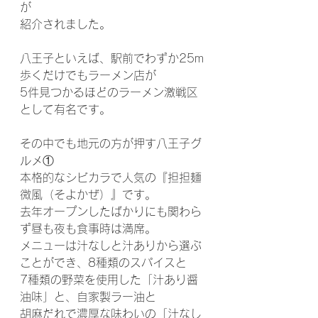
が
紹介されました。
八王子といえば、駅前でわずか25m
歩くだけでもラーメン店が
5件見つかるほどのラーメン激戦区
として有名です。
その中でも地元の方が押す八王子グ
ルメ①
本格的なシビカラで人気の『担担麺 
微風（そよかぜ）』です。
去年オープンしたばかりにも関わら
ず昼も夜も食事時は満席。
メニューは汁なしと汁ありから選ぶ
ことができ、8種類のスパイスと
7種類の野菜を使用した「汁あり醤
油味」と、自家製ラー油と
胡麻だれで濃厚な味わいの「汁なし