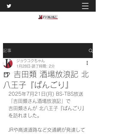
記事
ジョウコクちゃん
1月28日
読了時間: 2分
🍺 吉田類 酒場放浪記 北
八王子『ぱんごり』
2025年7月21日(月) BS-TBS放送
「吉田類さん酒場放浪記」で
吉田類さんが 北八王子『ぱんごり』
を訪れました。
JRや高速道路など交通網が発達して