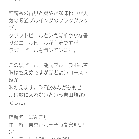
柑橘系の香りと爽やかな味わいが人
気の坂道ブルイングのフラッグシッ
プ。
クラフトビールといえば華やかな香
りのエールビールが主流ですが、
ラガービールも置いています。
この黒ビール、潮風ブルーラボは苦
味は控えめですがほどよいロースト
感が
味わえます。3杯飲みながらもビー
ルは数に入れないという吉田類さん
でした。
店舗名：ぱんごり
住　所：東京都八王子市高倉町57-
31