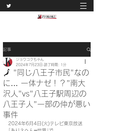
記事
ジョウコクちゃん
2024年7月23日
読了時間: 1分
🗾 "同じ八王子市民"なの
に… 一体ナゼ！？"南大
沢人"vs"八王子駅周辺の
八王子人"一部の仲が悪い
事件
2024年6月4日(火)テレビ東京放送
｢ありえへん∞世界｣で