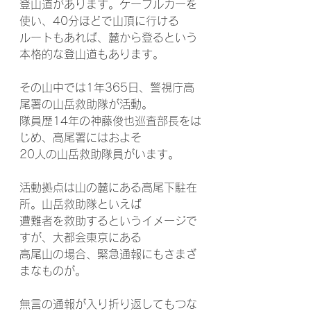
登山道があります。ケーブルカーを
使い、40分ほどで山頂に行ける
ルートもあれば、麓から登るという
本格的な登山道もあります。
その山中では1年365日、警視庁高
尾署の山岳救助隊が活動。
隊員歴14年の神藤俊也巡査部長をは
じめ、高尾署にはおよそ
20人の山岳救助隊員がいます。
活動拠点は山の麓にある高尾下駐在
所。山岳救助隊といえば
遭難者を救助するというイメージで
すが、大都会東京にある
高尾山の場合、緊急通報にもさまざ
まなものが。
無言の通報が入り折り返してもつな