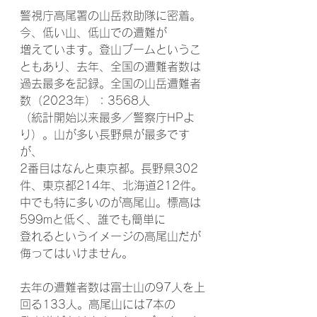
警視庁高尾署の山岳救助隊に密着。
今、低い山、低山での遭難が
増えています。登山ブームというこ
ともあり、去年、全国の遭難者数は
過去最多を記録。全国の山岳遭難者
数（2023年）：3568人
（統計開始以来最多／警察庁HPよ
り）。山が多い長野県が最多です
が、
2番目はなんと東京都。長野県302
件、東京都214年、北海道212件。
中でも特に多いのが高尾山。標高は
599mと低く、誰でも簡単に
登れるというイメージの高尾山だが
侮ってはいけません。
去年の遭難者数は富士山の97人を上
回る133人。高尾山には7本の