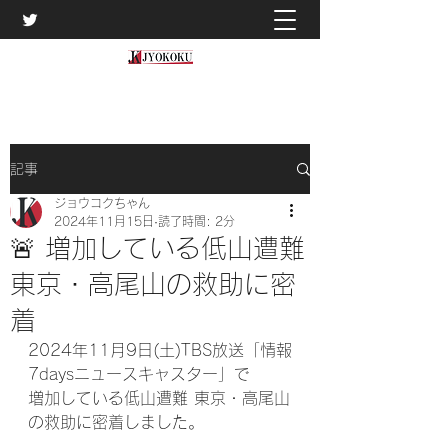
記事
ジョウコクちゃん
2024年11月15日
読了時間: 2分
🚨 増加している低山遭難
東京・高尾山の救助に密
着
2024年11月9日(土)TBS放送「情報
7daysニュースキャスター」で
増加している低山遭難 東京・高尾山
の救助に密着しました。