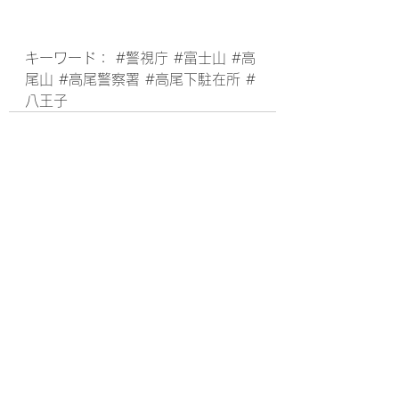
キーワード： 
#警視庁
#富士山
#高
尾山
#高尾警察署
#高尾下駐在所
#
八王子
すべて表示
最新記事