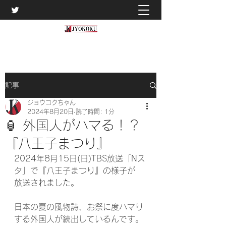
記事
ジョウコクちゃん
2024年8月20日
読了時間: 1分
🏮 外国人がハマる！？
『八王子まつり』
2024年8月15日(日)TBS放送「Nス
タ」で『八王子まつり』の様子が
放送されました。
日本の夏の風物詩、お祭に度ハマり
する外国人が続出しているんです。