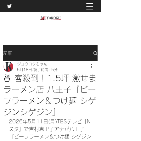
記事
ジョウコクちゃん
5月18日
読了時間: 5分
🍜 客殺到！1.5坪 激せま
ラーメン店 八王子『ビー
フラーメン＆つけ麺 シゲ
ジンシゲジン』
2026年5月11日(月)TBSテレビ「N
スタ」で吉村恵里子アナが八王子
『ビーフラーメン＆つけ麺 シゲジン