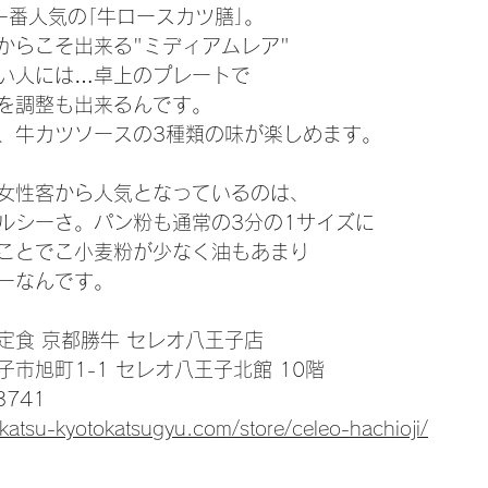
一番人気の｢牛ロースカツ膳｣。
からこそ出来る"ミディアムレア"
い人には…卓上のプレートで
を調整も出来るんです。
、牛カツソースの3種類の味が楽しめます。
女性客から人気となっているのは、
ルシーさ。パン粉も通常の3分の1サイズに
ことでこ小麦粉が少なく油もあまり
ーなんです。
定食 京都勝牛 セレオ八王子店
市旭町1-1 セレオ八王子北館 10階
3741
ukatsu-kyotokatsugyu.com/store/celeo-hachioji/