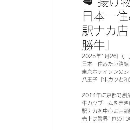
🥩 揚
日本一住
駅ナカ店
勝牛』
2025年1月26日(
日本一住みたい路線
東京ホテイソンのシ
八王子『牛カツと和
2014年に京都で
牛カツブームを巻き
駅ナカを中心に店舗
売上は業界1位の10