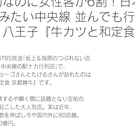
げ物なのに女性客が6割！日
みたい中央線 並んでも
 八王子『牛カツと和定食
日)TBS放送｢坂上＆指原のつぶれない店 
 中央線の駅ナカ行列店｣で、
ョーゴさんとたけるさんが訪れたのは
定食 京都勝牛』です。
創業するや瞬く間に話題となり空前の
起こした大人気店。実は近年、
数を伸ばし今や国内外に80店舗。
0億円。