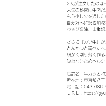
2人が注文したのは
人気の秘密は牛肉だ
もう少し火を通した
自分好みに焼き加減
わさび醤油、山椒塩
さらに『カツ牛』が
とんかつと調べたヘ
細かく削り薄く作る
吸わないためヘルシ
店舗名：牛カツと和
所在地：東京都八王子
電　話：042-686-
ＵＲＬ：
https://gy