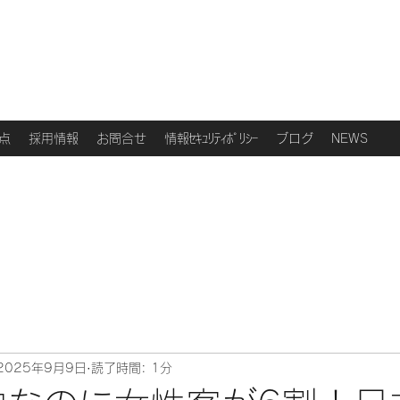
点
採用情報
お問合せ
情報ｾｷｭﾘﾃｨﾎﾟﾘｼｰ
ブログ
NEWS
2025年9月9日
読了時間: 1分