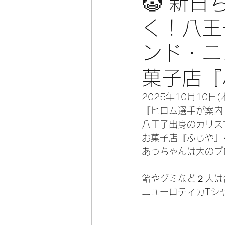
🤡 新
く！八王
ンド・ニ
菓子店『
2025年10月10
『ヒロム選手が案内
八王子出身のカリスマ
お菓子店『ふじや』
あっちゃんは大のプ
飴やグミなど２人は
ニューロティカTシ