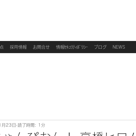
点
採用情報
お問合せ
情報ｾｷｭﾘﾃｨﾎﾟﾘｼｰ
ブログ
NEWS
1月23日
読了時間: 1分