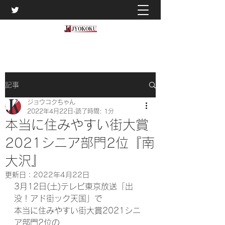
記事
ジョウコクちゃん
2022年4月22日
読了時間: 1分
本当に住みやすい街大賞
2021シニア部門2位『南
大沢』
更新日：
2022年4月22日
3月12日(土)テレビ東京放送「出
没！アド街ック天国」で
本当に住みやすい街大賞2021シニ
ア部門2位の