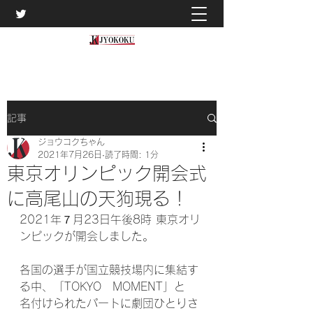
記事
ジョウコクちゃん
2021年7月26日
読了時間: 1分
東京オリンピック開会式
に高尾山の天狗現る！
2021年７月23日午後8時 東京オリ
ンピックが開会しました。
各国の選手が国立競技場内に集結す
る中、「TOKYO　MOMENT」と
名付けられたパートに劇団ひとりさ